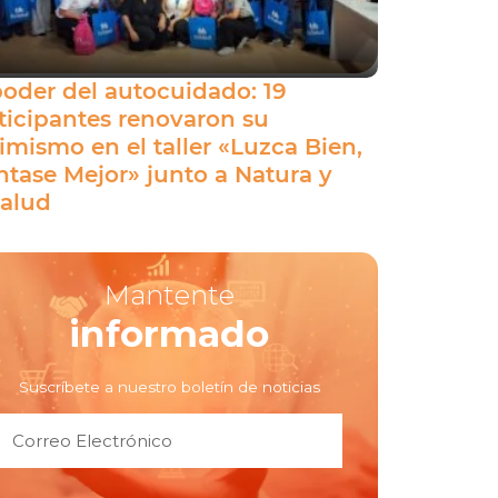
poder del autocuidado: 19
ticipantes renovaron su
imismo en el taller «Luzca Bien,
ntase Mejor» junto a Natura y
alud
Mantente
informado
Suscríbete a nuestro boletín de noticias