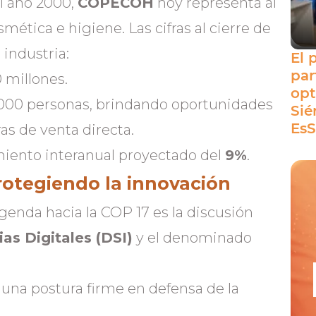
el año 2000,
COPECOH
hoy representa al
mética e higiene. Las cifras al cierre de
 industria:
El 
par
 millones.
opt
000 personas, brindando oportunidades
Sié
EsS
s de venta directa.
miento interanual proyectado del
9%
.
Protegiendo la innovación
genda hacia la COP 17 es la discusión
as Digitales (DSI)
y el denominado
na postura firme en defensa de la