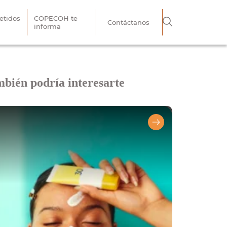
tidos
COPECOH te
Contáctanos
informa
bién podría interesarte