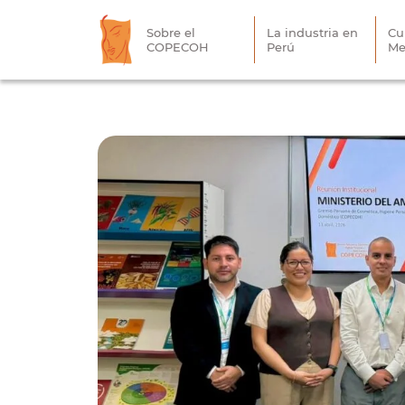
Sobre el
La industria en
Cu
COPECOH
Perú
Me