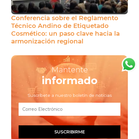
Conferencia sobre el Reglamento
Técnico Andino de Etiquetado
Cosmético: un paso clave hacia la
armonización regional
Mantente
informado
Suscríbete a nuestro boletín de noticias