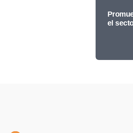
Promue
el sect