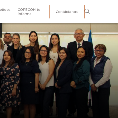
tidos
COPECOH te
Contáctanos
informa