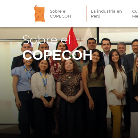
Sobre el
La industria en
Cu
COPECOH
Perú
Me
Sobre el
COPECOH