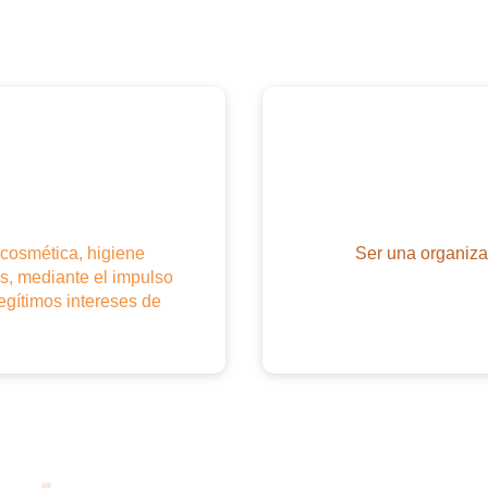
erú S.A.C
 Caceres, Natura Cosmeticos S.A
atura Cosmeticos S.A
Tiendas Aruma SAA
Alicorp SAA
, Kenvue Perú S.A
M – Legal Regulatory & Corporate Affairs
e, Belcorp
icos S.A
 cosmética, higiene
Ser una organizac
s, mediante el impulso
iness E.I.R.L
legítimos intereses de