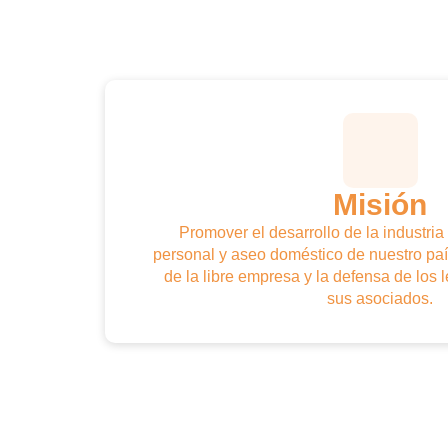
Vocal:
Stephanie Porcari, Elite Brands P
Delegado Accesitario:
Alexandra Oliva
Delegado Accesitario:
Ana Azambuja, N
Delegado Accesitario:
Rosa Espíritu, 
Delegado Accesitario:
Devora Alarcón, 
Delegado Accesitario:
Fernando Patrón
Delegado Accesitario:
Lesly Uriarte, PC
Delegado Accesitario:
Andres de la Torr
Misión
Invitados Especiales:
Ysabel Martínez Cortez, Natura Cosmét
Promover el desarrollo de la industria
Ada Mayorga Castro, Particular
personal y aseo doméstico de nuestro paí
Carlos Venturo, Venturo Consulting & Bus
de la libre empresa y la defensa de los 
sus asociados.