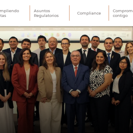
mpliendo
Asuntos
Comprome
Compliance
tas
Regulatorios
contigo