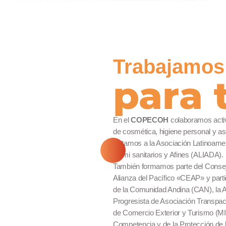
Trabajamos
para t
En el
COPECOH
colaboramos activ
de cosmética, higiene personal y as
Estamos a la Asociación Latinoamer
Domi sanitarios y Afines (ALIADA).
También formamos parte del Conse
Alianza del Pacífico «CEAP» y part
de la Comunidad Andina (CAN), la Ali
éntase Mejor(LSBM):
ba, Caissa S.A.C.
z, Unilever Andina Perú S.A.
Gladys Chauca Aguirre, Yanbal (Unique S.A.)
Progresista de Asociación Transpací
nes Logísticas S.A.C
M – Legal, Regulatory & Corporate Affairs
Cisneros, Cetco S.A. (Belcorp)
atura Cosméticos S.A.
de Comercio Exterior y Turismo (MI
n Sumaq Farma S.A.C.
 Orihuela Leon, Puig Peru S.A.
Competencia y de la Protección de 