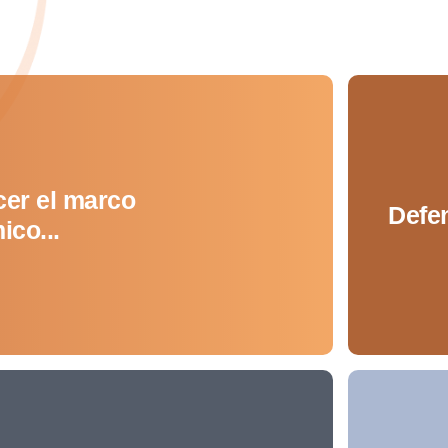
cer el marco
Defen
co...