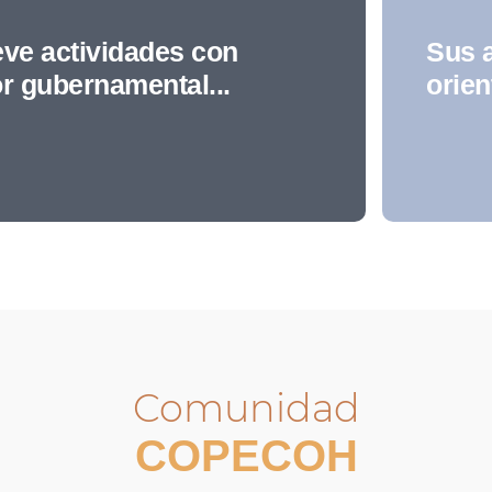
ve actividades con
Sus 
or gubernamental...
orien
Comunidad
COPECOH