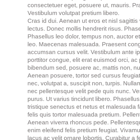
consectetuer eget, posuere ut, mauris. 
Vestibulum volutpat pretium libero.
Cras id dui. Aenean ut eros et nisl sagitti
lectus. Donec mollis hendrerit risus. Phas
Phasellus leo dolor, tempus non, auctor et,
leo. Maecenas malesuada. Praesent congue
accumsan cursus velit. Vestibulum ante ips
porttitor congue, elit erat euismod orci, a
bibendum sed, posuere ac, mattis non, nunc
Aenean posuere, tortor sed cursus feugiat, 
nec, volutpat a, suscipit non, turpis. Nul
nec pellentesque velit pede quis nunc. Ves
purus. Ut varius tincidunt libero. Phasel
tristique senectus et netus et malesuada f
felis quis tortor malesuada pretium. Pelle
Aenean viverra rhoncus pede. Pellentesqu
enim eleifend felis pretium feugiat. Vivam
lacus ac velit ornare lobortis. Curabitur a f