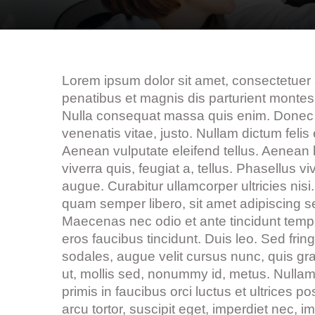
Lorem ipsum dolor sit amet, consectetuer
penatibus et magnis dis parturient montes,
Nulla consequat massa quis enim. Donec pede
venenatis vitae, justo. Nullam dictum feli
Aenean vulputate eleifend tellus. Aenean le
viverra quis, feugiat a, tellus. Phasellus v
augue. Curabitur ullamcorper ultricies n
quam semper libero, sit amet adipiscing s
Maecenas nec odio et ante tincidunt tempu
eros faucibus tincidunt. Duis leo. Sed fr
sodales, augue velit cursus nunc, quis gr
ut, mollis sed, nonummy id, metus. Nullam 
primis in faucibus orci luctus et ultrices 
arcu tortor, suscipit eget, imperdiet nec, 