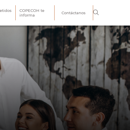
tidos
COPECOH te
Contáctanos
informa