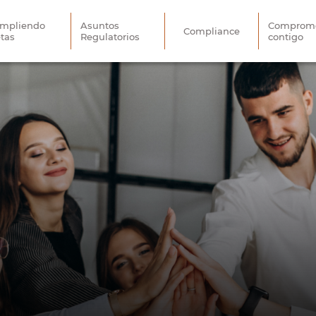
mpliendo
Asuntos
Comprome
Compliance
tas
Regulatorios
contigo