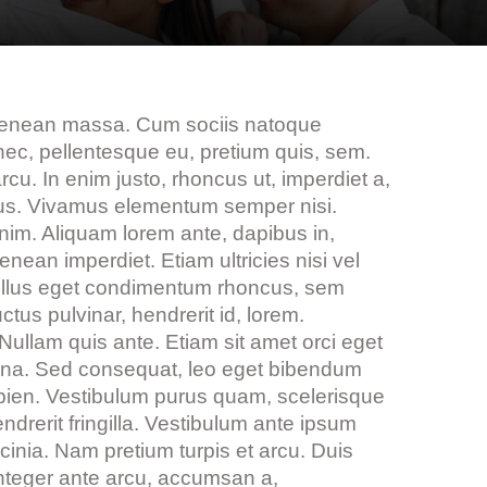
. Aenean massa. Cum sociis natoque
 nec, pellentesque eu, pretium quis, sem.
rcu. In enim justo, rhoncus ut, imperdiet a,
pibus. Vivamus elementum semper nisi.
enim. Aliquam lorem ante, dapibus in,
enean imperdiet. Etiam ultricies nisi vel
tellus eget condimentum rhoncus, sem
us pulvinar, hendrerit id, lorem.
ullam quis ante. Etiam sit amet orci eget
magna. Sed consequat, leo eget bibendum
apien. Vestibulum purus quam, scelerisque
drerit fringilla. Vestibulum ante ipsum
acinia. Nam pretium turpis et arcu. Duis
 Integer ante arcu, accumsan a,