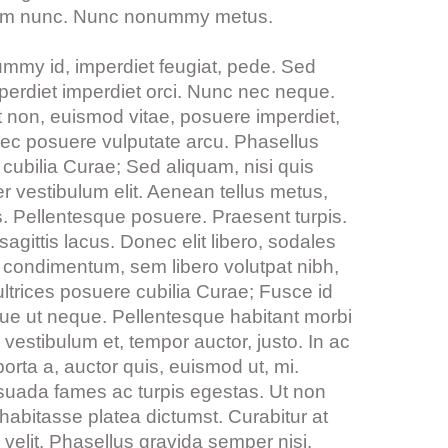
utrum nunc. Nunc nonummy metus.
onummy id, imperdiet feugiat, pede. Sed
mperdiet imperdiet orci. Nunc nec neque.
unt non, euismod vitae, posuere imperdiet,
ec posuere vulputate arcu. Phasellus
 cubilia Curae; Sed aliquam, nisi quis
er vestibulum elit. Aenean tellus metus,
s. Pellentesque posuere. Praesent turpis.
agittis lacus. Donec elit libero, sodales
s condimentum, sem libero volutpat nibh,
ultrices posuere cubilia Curae; Fusce id
que ut neque. Pellentesque habitant morbi
vestibulum et, tempor auctor, justo. In ac
orta a, auctor quis, euismod ut, mi.
esuada fames ac turpis egestas. Ut non
habitasse platea dictumst. Curabitur at
er velit. Phasellus gravida semper nisi.