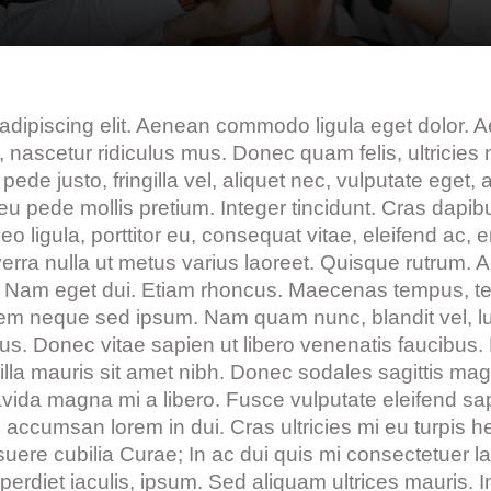
 adipiscing elit. Aenean commodo ligula eget dolor
 nascetur ridiculus mus. Donec quam felis, ultricies
 justo, fringilla vel, aliquet nec, vulputate eget, a
s eu pede mollis pretium. Integer tincidunt. Cras da
o ligula, porttitor eu, consequat vitae, eleifend ac, 
iverra nulla ut metus varius laoreet. Quisque rutrum. A
isi. Nam eget dui. Etiam rhoncus. Maecenas tempus, 
em neque sed ipsum. Nam quam nunc, blandit vel, luct
s. Donec vitae sapien ut libero venenatis faucibus. N
ingilla mauris sit amet nibh. Donec sodales sagittis 
avida magna mi a libero. Fusce vulputate eleifend s
accumsan lorem in dui. Cras ultricies mi eu turpis hen
posuere cubilia Curae; In ac dui quis mi consectetuer l
imperdiet iaculis, ipsum. Sed aliquam ultrices mauris.