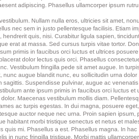
Praesent adipiscing. Phasellus ullamcorper ipsum r
s vestibulum. Nullam nulla eros, ultricies sit amet, n
ellus nec sem in justo pellentesque facilisis. Etiam i
 hendrerit quis, nisi. Curabitur ligula sapien, tincid
 erat at massa. Sed cursus turpis vitae tortor. Don
um primis in faucibus orci luctus et ultrices posuere
c placerat dolor lectus quis orci. Phasellus consectetu
. Vestibulum fringilla pede sit amet augue. In turpi
nunc augue blandit nunc, eu sollicitudin urna dolor s
lam sagittis. Suspendisse pulvinar, augue ac venenati
tibulum ante ipsum primis in faucibus orci luctus et 
lus dolor. Maecenas vestibulum mollis diam. Pellentes
ames ac turpis egestas. In dui magna, posuere eget, 
ntesque auctor neque nec urna. Proin sapien ipsum, p
e habitant morbi tristique senectus et netus et mal
us quis mi. Phasellus a est. Phasellus magna. In hac 
elis in nunc fringilla tristique. Morbi mattis ullamcorp